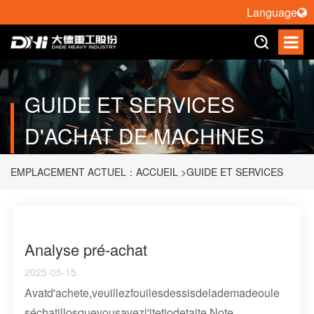
Language
GUIDE ET SERVICES
D'ACHAT DE MACHINES
EMPLACEMENT ACTUEL：
ACCUEIL
>
GUIDE ET SERVICES
D'ACHAT DE MACHINES
Analyse pré-achat
2025-05-15
Avatd'achete,veuillezfouilesdessisdelademadeoule
séchatillosquevousavezl'itetiodetaite.Note...