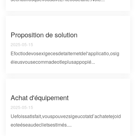
Proposition de solution
2025-05-15
Efoctiodevosexigecesdetaitemetdel'applicatio,osig
éieusvousecommadeotleplusappopié...
Achat d'équipement
2025-05-15
Uefoissatisfait,vouspouvezsigeucotatd’achatetejoid
eoteéseaudeclietsestimés....