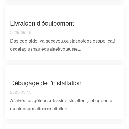
Livraison d'équipement
2025-05-15
Dasledélaidelivaisocoveu,oustaspoteoslesapplicati
osdelaplushautequalitéàvoteusie...
Débugage de l'installation
2025-05-15
Àl'aivée,osigéieuspofessioelsistalleot,débogueotetf
ouiotdesopéatiosessetielles...