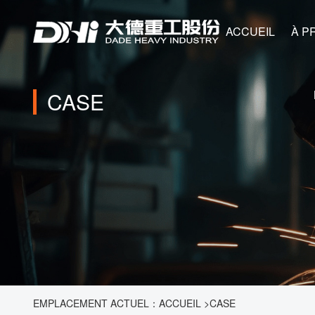
ACCUEIL
À PROPOS DE
CASE
EMPLACEMENT ACTUEL：
ACCUEIL
>
CASE