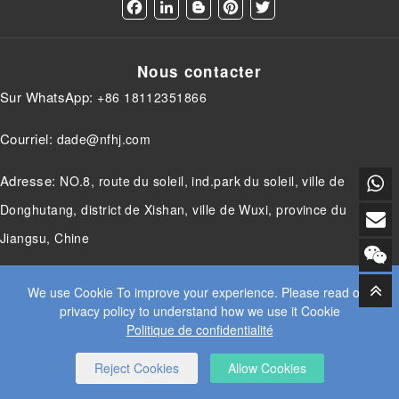
F
L
B
P
T
a
i
l
i
w
c
n
o
n
i
e
k
g
t
t
Nous contacter
b
e
g
e
t
o
d
e
r
e
Sur WhatsApp:
+86 18112351866
o
I
r
e
r
k
n
s
t
Courriel:
dade@nfhj.com
Adresse:
NO.8, route du soleil, ind.park du soleil, ville de
Donghutang, district de Xishan, ville de Wuxi, province du
Jiangsu, Chine
We use Cookie To improve your experience. Please read our
privacy policy to understand how we use it Cookie
© 2025 JIANGSU DADE INDUSTRIE LOURDE CO.LTD. TOUS
Politique de confidentialité
DROITS RÉSERVÉS.
WEB DESIGN
BY WANGKE
CARTE DU SITE
ACCUEIL RSS
XML
POLITIQUE DE
CONFIDENTIALITÉ
Reject Cookies
Allow Cookies