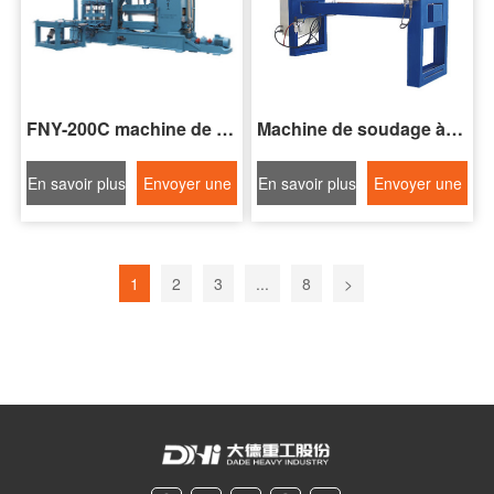
FNY-200C machine de soudage à couture étroite pour bandes d'acier
Machine de soudage à couture à double rouleau de la série FNZ
En savoir plus
Envoyer une
En savoir plus
Envoyer une
demande
demande
1
2
3
...
8
>