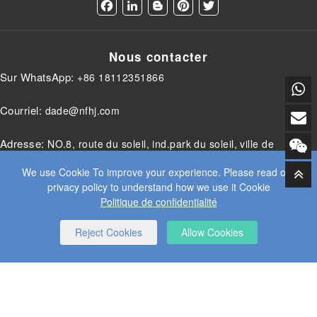
F
L
B
P
T
a
i
l
i
w
c
n
o
n
i
e
k
g
t
t
Nous contacter
b
e
g
e
t
o
d
e
r
e
Sur WhatsApp:
+86 18112351866
o
I
r
e
r
k
n
s
t
Courriel:
dade@nfhj.com
Adresse:
NO.8, route du soleil, ind.park du soleil, ville de
Donghutang, district de Xishan, ville de Wuxi, province du
We use Cookie To improve your experience. Please read our
privacy policy to understand how we use it Cookie
Jiangsu, Chine
Politique de confidentialité
Reject Cookies
Allow Cookies
© 2025 JIANGSU DADE INDUSTRIE LOURDE CO.LTD. TOUS
DROITS RÉSERVÉS.
WEB DESIGN
BY WANGKE
CARTE DU SITE
ACCUEIL RSS
XML
POLITIQUE DE
CONFIDENTIALITÉ