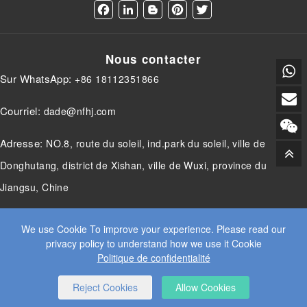
F
L
B
P
T
a
i
l
i
w
c
n
o
n
i
e
k
g
t
t
Nous contacter
b
e
g
e
t
o
d
e
r
e
Sur WhatsApp:
+86 18112351866
o
I
r
e
r
k
n
s
t
Courriel:
dade@nfhj.com
Adresse:
NO.8, route du soleil, ind.park du soleil, ville de
Donghutang, district de Xishan, ville de Wuxi, province du
Jiangsu, Chine
We use Cookie To improve your experience. Please read our
privacy policy to understand how we use it Cookie
© 2025 JIANGSU DADE INDUSTRIE LOURDE CO.LTD. TOUS
Politique de confidentialité
DROITS RÉSERVÉS.
WEB DESIGN
BY WANGKE
CARTE DU SITE
ACCUEIL RSS
XML
POLITIQUE DE
Reject Cookies
Allow Cookies
CONFIDENTIALITÉ