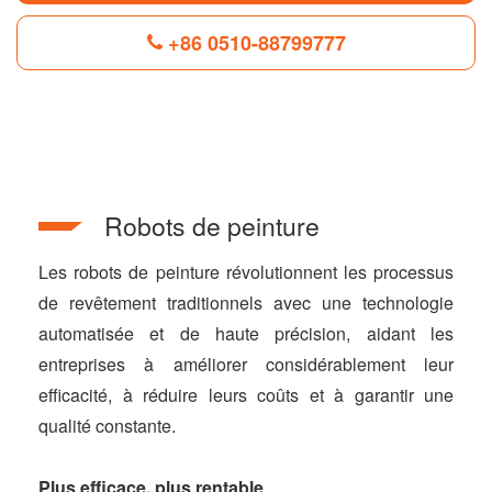
+86 0510-88799777
F
L
B
P
T
a
i
l
i
w
c
n
o
n
i
e
k
g
t
t
b
e
g
e
t
Robots de peinture
o
d
e
r
e
o
I
r
e
r
k
n
s
Les robots de peinture révolutionnent les processus
t
de revêtement traditionnels avec une technologie
automatisée et de haute précision, aidant les
entreprises à améliorer considérablement leur
efficacité, à réduire leurs coûts et à garantir une
qualité constante.
Plus efficace, plus rentable