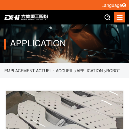
Language
APPLICATION
EMPLACEMENT ACTUEL：
ACCUEIL
>
APPLICATION
>
ROBOT
PULVÉRISATION
>
ROBOT PULVÉRISATION