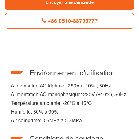
Envoyer une demande
+86 0510-88799777
F
L
B
P
T
a
i
l
i
w
c
n
o
n
i
e
k
g
t
t
b
e
g
e
t
Environnement d'utilisation
o
d
e
r
e
o
I
r
e
r
k
n
s
Alimentation AC triphase: 380V (±10%), 50Hz
t
Alimentation AC monophasique: 220V (±10%), 50Hz
Température ambiante: -20°C à 45°C
Humidité: 50% à 90%
Air comprimé: 0.5MPa à 0.7MPa
Conditions de soudage