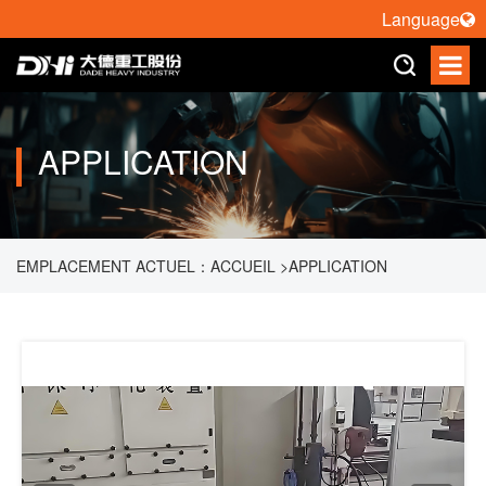
Language
APPLICATION
EMPLACEMENT ACTUEL：
ACCUEIL
>
APPLICATION
>
SOUDAGE PAR ROBOT
>
ASSEMBLAGE D'EXCITATEUR DE
VIBRATION ET LIGNE DE PRODUCTION DE SOUDAGE