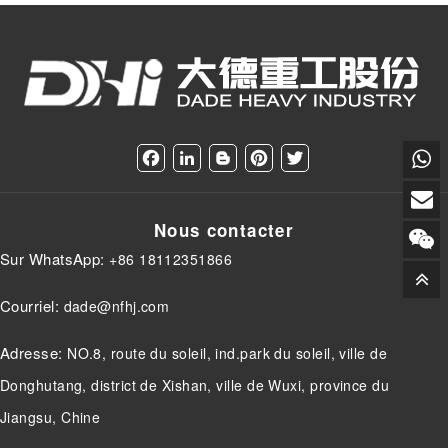
F
L
B
P
T
a
i
l
i
w
c
n
o
n
i
e
k
g
t
t
Nous contacter
b
e
g
e
t
o
d
e
r
e
Sur WhatsApp:
+86 18112351866
o
I
r
e
r
k
n
s
t
Courriel:
dade@nfhj.com
Adresse:
NO.8, route du soleil, ind.park du soleil, ville de
Donghutang, district de Xishan, ville de Wuxi, province du
Jiangsu, Chine