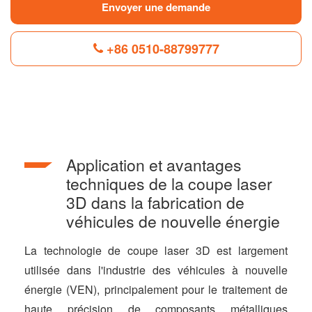
Envoyer une demande
+86 0510-88799777
F
L
B
P
T
a
i
l
i
w
c
n
o
n
i
e
k
g
t
t
b
e
g
e
t
Application et avantages
o
d
e
r
e
o
I
r
e
r
techniques de la coupe laser
k
n
s
3D dans la fabrication de
t
véhicules de nouvelle énergie
La technologie de coupe laser 3D est largement
utilisée dans l'industrie des véhicules à nouvelle
énergie (VEN), principalement pour le traitement de
haute précision de composants métalliques