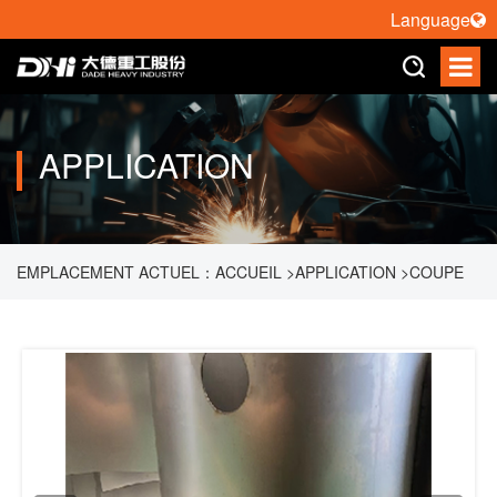
Language
APPLICATION
EMPLACEMENT ACTUEL：
ACCUEIL
>
APPLICATION
>
COUPE
LASER DE ROBOT
>
COUPE LASER 3D DANS LA FABRICATION
DE VÉHICULES À ÉNERGIE NOUVELLE