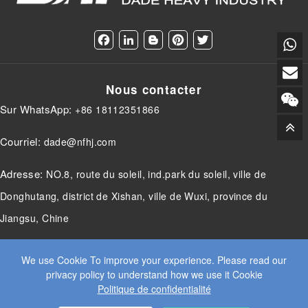
F
L
B
P
T
a
i
l
i
w
c
n
o
n
i
e
k
g
t
t
Nous contacter
b
e
g
e
t
o
d
e
r
e
Sur WhatsApp:
+86 18112351866
o
I
r
e
r
k
n
s
t
Courriel:
dade@nfhj.com
Adresse:
NO.8, route du soleil, ind.park du soleil, ville de
Donghutang, district de Xishan, ville de Wuxi, province du
Jiangsu, Chine
We use Cookie To improve your experience. Please read our
privacy policy to understand how we use it Cookie
© 2025 JIANGSU DADE INDUSTRIE LOURDE CO.LTD. TOUS
Politique de confidentialité
DROITS RÉSERVÉS.
WEB DESIGN
BY WANGKE
CARTE DU SITE
ACCUEIL RSS
XML
POLITIQUE DE