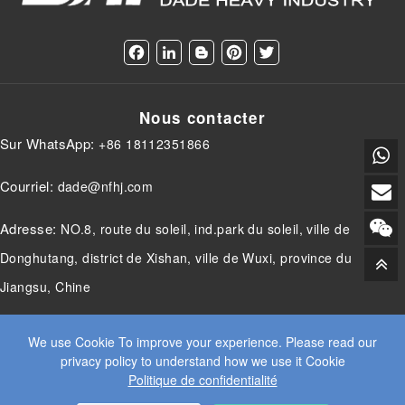
F
L
B
P
T
a
i
l
i
w
c
n
o
n
i
e
k
g
t
t
Nous contacter
b
e
g
e
t
o
d
e
r
e
Sur WhatsApp:
+86 18112351866
o
I
r
e
r
k
n
s
t
Courriel:
dade@nfhj.com
Adresse:
NO.8, route du soleil, ind.park du soleil, ville de
Donghutang, district de Xishan, ville de Wuxi, province du
Jiangsu, Chine
We use Cookie To improve your experience. Please read our
privacy policy to understand how we use it Cookie
© 2025 JIANGSU DADE INDUSTRIE LOURDE CO.LTD. TOUS
Politique de confidentialité
DROITS RÉSERVÉS.
WEB DESIGN
BY WANGKE
CARTE DU SITE
ACCUEIL RSS
XML
POLITIQUE DE