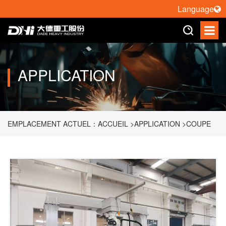
Language
APPLICATION
EMPLACEMENT ACTUEL：
ACCUEIL
>
APPLICATION
>
COUPE
LASER DE ROBOT
>
COUPE LASER EN ALUMINIUM DE
CHÂSSIS