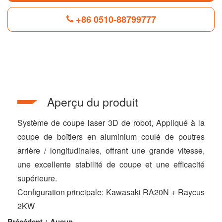
+86 0510-88799777
F
L
B
P
T
a
i
l
i
w
c
n
o
n
i
e
k
g
t
t
b
e
g
e
t
Aperçu du produit
o
d
e
r
e
o
I
r
e
r
k
n
s
Système de coupe laser 3D de robot, Appliqué à la
t
coupe de boîtiers en aluminium coulé de poutres
arrière / longitudinales, offrant une grande vitesse,
une excellente stabilité de coupe et une efficacité
supérieure.
Configuration principale: Kawasaki RA20N + Raycus
2KW
Précédent：Aucun