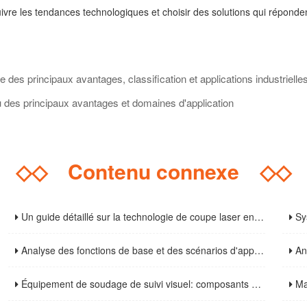
suivre les tendances technologiques et choisir des solutions qui réponde
es principaux avantages, classification et applications industrielle
 des principaux avantages et domaines d'application
◇◇
Contenu connexe
◇◇
Un guide détaillé sur la technologie de coupe laser en acier inoxydable : du principe à l'exploitation pratique
Système
Analyse des fonctions de base et des scénarios d'application des cabines de soudure: installations essentielles pour améliorer la sécurité et l'efficacité de la soudure
Analyse 
Équipement de soudage de suivi visuel: composants de base, paramètres techniques et guide de sélection
Machine d