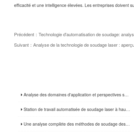
efficacité et une intelligence élevées. Les entreprises doivent 
Précédent：Technologie d'automatisation de soudage: analyse d
Suivant：Analyse de la technologie de soudage laser : aperçu
Analyse des domaines d'application et perspectives sur les tendances de l'industrie des machines de découpe laser à fibre
Station de travail automatisée de soudage laser à haute efficacité : analyse des principaux avantages et des tendances de développement futures
Une analyse complète des méthodes de soudage des structures en acier et des précautions clés