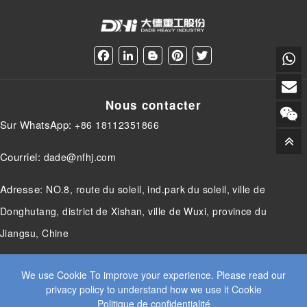
F
L
B
P
T
a
i
l
i
w
c
n
o
n
i
e
k
g
t
t
Nous contacter
b
e
g
e
t
o
d
e
r
e
Sur WhatsApp:
+86 18112351866
o
I
r
e
r
k
n
s
t
Courriel:
dade@nfhj.com
Adresse:
NO.8, route du soleil, ind.park du soleil, ville de
Donghutang, district de Xishan, ville de Wuxi, province du
Jiangsu, Chine
We use Cookie To improve your experience. Please read our
privacy policy to understand how we use it Cookie
© 2025 JIANGSU DADE INDUSTRIE LOURDE CO.LTD. TOUS
Politique de confidentialité