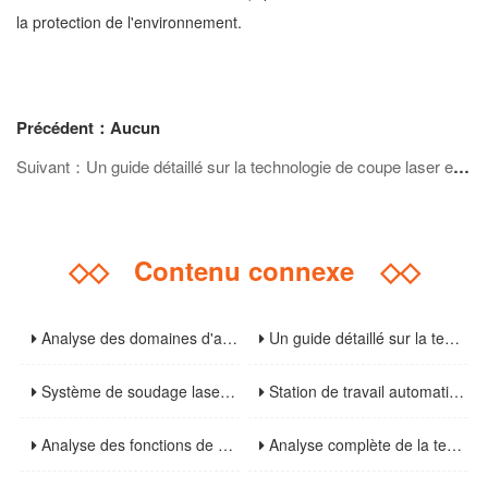
la protection de l'environnement.
Précédent：Aucun
Suivant：Un guide détaillé sur la technologie de coupe laser en acier inoxydable : du principe à l'exploitation pratique
◇◇
Contenu connexe
◇◇
Analyse des domaines d'application et perspectives sur les tendances de l'industrie des machines de découpe laser à fibre
Un guide détaillé sur la technologie de coupe laser en acier inoxydable : du principe à l'exploitation pratique
Système de soudage laser 3D: analyse de la technologie de base qui conduit à la mise à niveau de l'industrie manufacturière
Station de travail automatisée de soudage laser à haute efficacité : analyse des principaux avantages et des tendances de développement futures
Analyse des fonctions de base et des scénarios d'application des cabines de soudure: installations essentielles pour améliorer la sécurité et l'efficacité de la soudure
Analyse complète de la technologie de purification des fumées de soudage: solutions de traitement à haut rendement et scénarios d'application