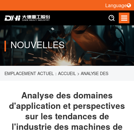
Language
NOUVELLES
EMPLACEMENT ACTUEL：
ACCUEIL
>
ANALYSE DES
DOMAINES D'APPLICATION ET PERSPECTIVES SUR LES
Analyse des domaines
d'application et perspectives
TENDANCES DE L'INDUSTRIE DES MACHINES DE DÉCOUPE
sur les tendances de
LASER À FIBRE
l'industrie des machines de