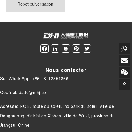
Robot pulvérisation
F
L
B
P
T
a
i
l
i
w
c
n
o
n
i
e
k
g
t
t
Nous contacter
b
e
g
e
t
o
d
e
r
e
Sur WhatsApp:
+86 18112351866
o
I
r
e
r
k
n
s
t
Courriel:
dade@nfhj.com
Adresse:
NO.8, route du soleil, ind.park du soleil, ville de
Donghutang, district de Xishan, ville de Wuxi, province du
Jiangsu, Chine