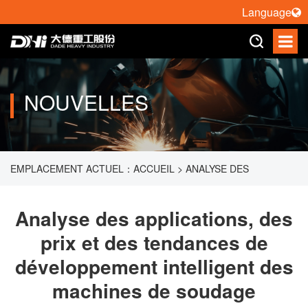
Language
NOUVELLES
EMPLACEMENT ACTUEL：
ACCUEIL
>
ANALYSE DES
APPLICATIONS, DES PRIX ET DES TENDANCES DE
Analyse des applications, des
prix et des tendances de
DÉVELOPPEMENT INTELLIGENT DES MACHINES DE
développement intelligent des
SOUDAGE ENTIÈREMENT AUTOMATIQUES
machines de soudage