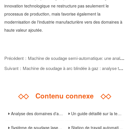
innovation technologique ne restructure pas seulement le
processus de production, mais favorise également la
modernisation de l'industrie manufacturière vers des domaines à
haute valeur ajoutée.
Précédent：Machine de soudage semi-automatique: une analyse complète des principes de base, des scénarios d'application et des spécifications de fonctionnement
Suivant：Machine de soudage à arc blindée à gaz : analyse technique et guide d'application
◇◇
Contenu connexe
◇◇
Analyse des domaines d'application et perspectives sur les tendances de l'industrie des machines de découpe laser à fibre
Un guide détaillé sur la technologie de coupe laser en acier inoxydable : du principe à l'exploitation pratique
Système de soudage laser 3D: analyse de la technologie de base qui conduit à la mise à niveau de l'industrie manufacturière
Station de travail automatisée de soudage laser à haute efficacité : analyse des principaux avantages et des tendances de développement futures